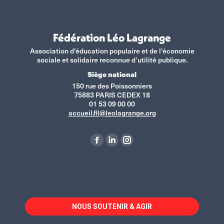
Fédération Léo Lagrange
Association d'éducation populaire et de l'économie
sociale et solidaire reconnue d’utilité publique.
Siège national
150 rue des Poissonniers
75883 PARIS CEDEX 18
01 53 09 00 00
accueil.fll@leolagrange.org
Retrouvez-nous sur :
La
La
La
page
page
page
Facebook
LinkedIn
Instagram
s'ouvre
s'ouvre
s'ouvre
dans
dans
dans
NOUS SOUTENIR & AGIR
une
une
une
nouvelle
nouvelle
nouvelle