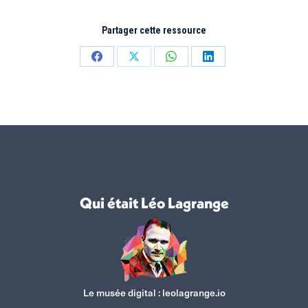
Partager cette ressource
Partager
Partager
Partager
Partager
sur
sur
sur
sur
Facebook
X
WhatsApp
LinkedIn
Qui était Léo Lagrange
Le musée digital :
leolagrange.io