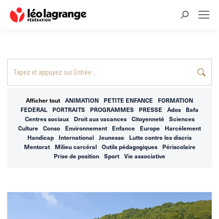
Recherche
:
Recherche
:
Afficher tout
ANIMATION
PETITE ENFANCE
FORMATION
FEDERAL
PORTRAITS
PROGRAMMES
PRESSE
Ados
Bafa
Centres sociaux
Droit aux vacances
Citoyenneté
Sciences
Culture
Conso
Environnement
Enfance
Europe
Harcèlement
Handicap
International
Jeunesse
Lutte contre les discris
Mentorat
Milieu carcéral
Outils pédagogiques
Périscolaire
Prise de position
Sport
Vie associative