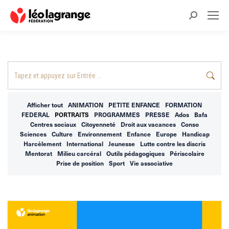
Recherche
:
Recherche
:
Afficher tout
ANIMATION
PETITE ENFANCE
FORMATION
FEDERAL
PORTRAITS
PROGRAMMES
PRESSE
Ados
Bafa
Centres sociaux
Citoyenneté
Droit aux vacances
Conso
Sciences
Culture
Environnement
Enfance
Europe
Handicap
Harcèlement
International
Jeunesse
Lutte contre les discris
Mentorat
Milieu carcéral
Outils pédagogiques
Périscolaire
Prise de position
Sport
Vie associative