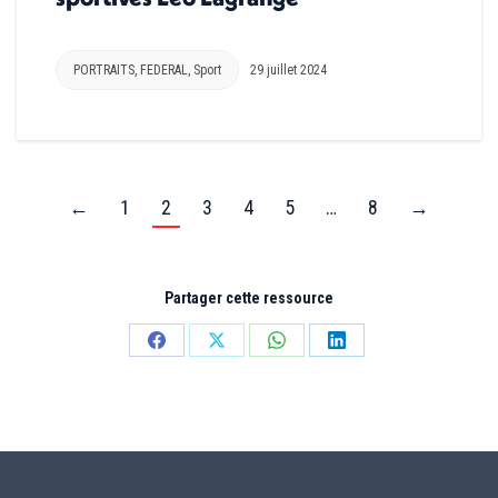
PORTRAITS
,
FEDERAL
,
Sport
29 juillet 2024
←
1
2
3
4
5
…
8
→
Partager cette ressource
Partager
Partager
Partager
Partager
sur
sur
sur
sur
Facebook
X
WhatsApp
LinkedIn