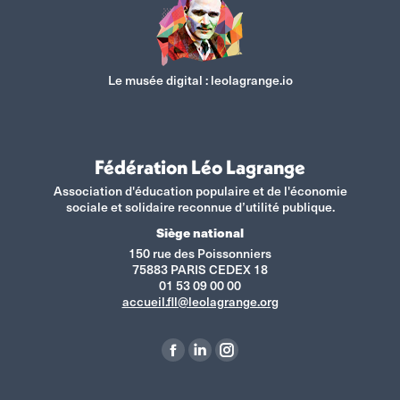
Le musée digital :
leolagrange.io
Fédération Léo Lagrange
Association d'éducation populaire et de l'économie
sociale et solidaire reconnue d’utilité publique.
Siège national
150 rue des Poissonniers
75883 PARIS CEDEX 18
01 53 09 00 00
accueil.fll@leolagrange.org
Retrouvez-nous sur :
La
La
La
page
page
page