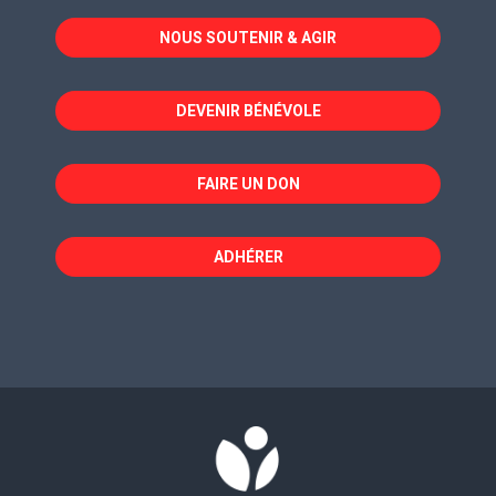
dans
dans
dans
NOUS SOUTENIR & AGIR
une
une
une
nouvelle
nouvelle
nouvelle
fenêtre
fenêtre
fenêtre
DEVENIR BÉNÉVOLE
FAIRE UN DON
ADHÉRER