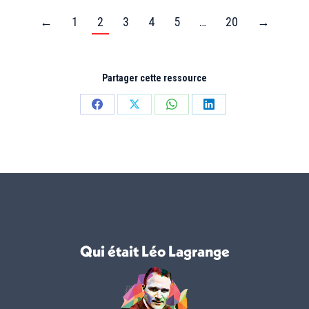
←
1
2
3
4
5
…
20
→
Partager cette ressource
Partager
Partager
Partager
Partager
sur
sur
sur
sur
Facebook
X
WhatsApp
LinkedIn
Qui était Léo Lagrange