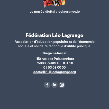
Le musée digital :
leolagrange.io
Fédération Léo Lagrange
Association d'éducation populaire et de l'économie
sociale et solidaire reconnue d’utilité publique.
Siège national
150 rue des Poissonniers
75883 PARIS CEDEX 18
01 53 09 00 00
accueil.fll@leolagrange.org
Retrouvez-nous sur :
La
La
La
page
page
page
Facebook
LinkedIn
Instagram
s'ouvre
s'ouvre
s'ouvre