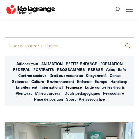
Recherche
:
Recherche
:
Afficher tout
ANIMATION
PETITE ENFANCE
FORMATION
FEDERAL
PORTRAITS
PROGRAMMES
PRESSE
Ados
Bafa
Centres sociaux
Droit aux vacances
Citoyenneté
Conso
Sciences
Culture
Environnement
Enfance
Europe
Handicap
Harcèlement
International
Jeunesse
Lutte contre les discris
Mentorat
Milieu carcéral
Outils pédagogiques
Périscolaire
Prise de position
Sport
Vie associative