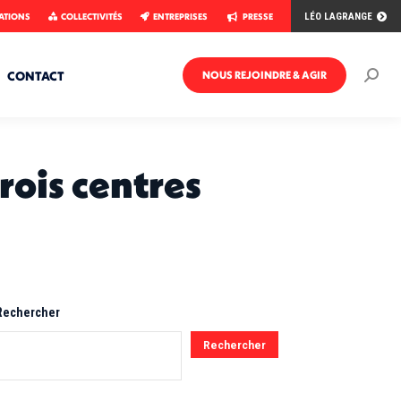
ATIONS
COLLECTIVITÉS
ENTREPRISES
PRESSE
LÉO LAGRANGE
CONTACT
NOUS REJOINDRE & AGIR
Rech
:
rois centres
Rechercher
Rechercher