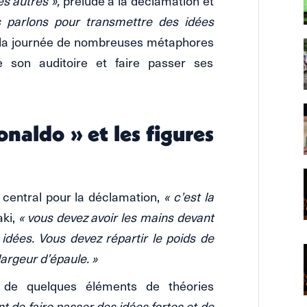
es autres »,
prélude à la déclamation et
 parlons pour transmettre des idées
e la journée de nombreuses métaphores
 de son auditoire et faire passer ses
onaldo » et les figures
 central pour la déclamation,
« c’est la
aki,
« vous devez avoir les mains devant
 idées. Vous devez répartir le poids de
argeur d’épaule. »
n de quelques éléments de théories
nt de faire passer des idées fortes et de