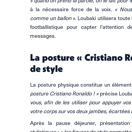
« quand on prend la parole, on le fait pour l
à la nécessaire force de la voix.
« Nous
comme un ballon ».
Loubaki utilisera tout
footballistique pour capter l’attention
messages.
La posture « Cristiano R
de style
La posture physique constitue un élément
posture Cristiano Ronaldo ! »
précise Loub
vous, afin de les utiliser pour appuyer vos
votre corps sur vos deux jambes, écartées l
Après la pause déjeuner, présentatio
stylistiques :
« les figures de style permette