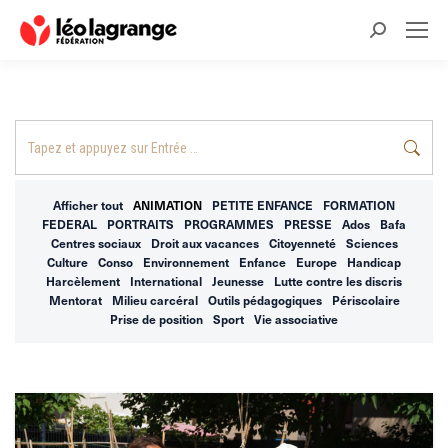
Recherche
:
Recherche
:
Afficher tout
ANIMATION
PETITE ENFANCE
FORMATION
FEDERAL
PORTRAITS
PROGRAMMES
PRESSE
Ados
Bafa
Centres sociaux
Droit aux vacances
Citoyenneté
Sciences
Culture
Conso
Environnement
Enfance
Europe
Handicap
Harcèlement
International
Jeunesse
Lutte contre les discris
Mentorat
Milieu carcéral
Outils pédagogiques
Périscolaire
Prise de position
Sport
Vie associative