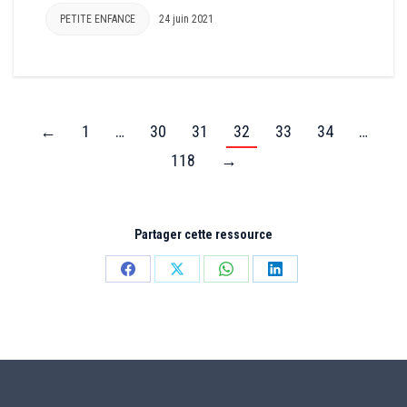
PETITE ENFANCE
24 juin 2021
←
1
…
30
31
32
33
34
…
118
→
Partager cette ressource
Partager
Partager
Partager
Partager
sur
sur
sur
sur
Facebook
X
WhatsApp
LinkedIn