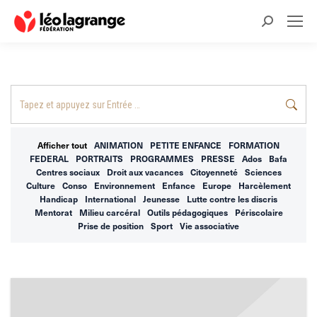
Recherche
:
Recherche
:
Afficher tout
ANIMATION
PETITE ENFANCE
FORMATION
FEDERAL
PORTRAITS
PROGRAMMES
PRESSE
Ados
Bafa
Centres sociaux
Droit aux vacances
Citoyenneté
Sciences
Culture
Conso
Environnement
Enfance
Europe
Harcèlement
Handicap
International
Jeunesse
Lutte contre les discris
Mentorat
Milieu carcéral
Outils pédagogiques
Périscolaire
Prise de position
Sport
Vie associative