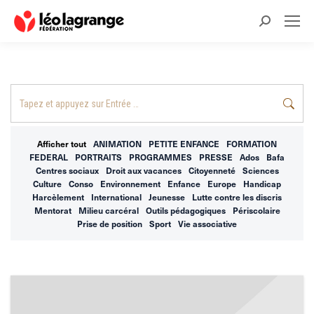
Recherche
:
Recherche
:
Afficher tout
ANIMATION
PETITE ENFANCE
FORMATION
FEDERAL
PORTRAITS
PROGRAMMES
PRESSE
Ados
Bafa
Centres sociaux
Droit aux vacances
Citoyenneté
Sciences
Culture
Conso
Environnement
Enfance
Europe
Handicap
Harcèlement
International
Jeunesse
Lutte contre les discris
Mentorat
Milieu carcéral
Outils pédagogiques
Périscolaire
Prise de position
Sport
Vie associative