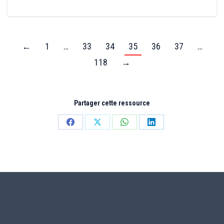
←
1
…
33
34
35
36
37
…
118
→
Partager cette ressource
Partager
Partager
Partager
Partager
sur
sur
sur
sur
Facebook
X
WhatsApp
LinkedIn