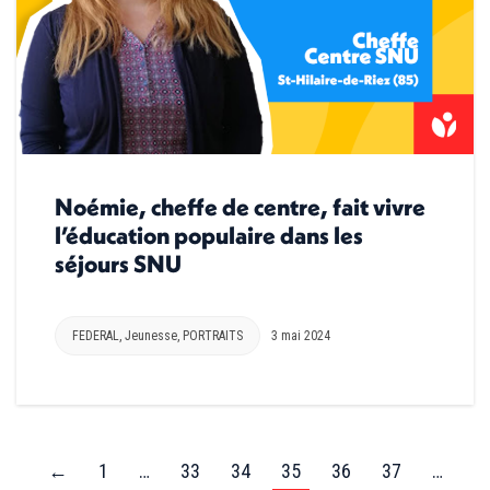
Noémie, cheffe de centre, fait vivre
l’éducation populaire dans les
séjours SNU
FEDERAL
,
Jeunesse
,
PORTRAITS
3 mai 2024
←
1
…
33
34
35
36
37
…