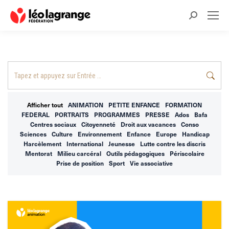
Recherche
:
Recherche
:
Afficher tout
ANIMATION
PETITE ENFANCE
FORMATION
FEDERAL
PORTRAITS
PROGRAMMES
PRESSE
Ados
Bafa
Centres sociaux
Citoyenneté
Droit aux vacances
Conso
Sciences
Culture
Environnement
Enfance
Europe
Handicap
Harcèlement
International
Jeunesse
Lutte contre les discris
Mentorat
Milieu carcéral
Outils pédagogiques
Périscolaire
Prise de position
Sport
Vie associative