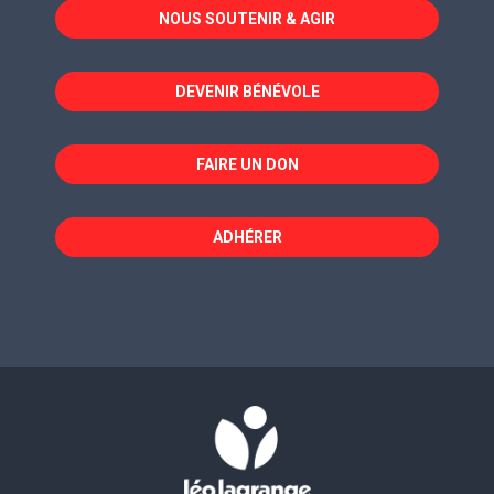
NOUS SOUTENIR & AGIR
une
une
une
nouvelle
nouvelle
nouvelle
fenêtre
fenêtre
fenêtre
DEVENIR BÉNÉVOLE
FAIRE UN DON
ADHÉRER