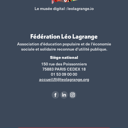
Le musée digital :
leolagrange.io
Fédération Léo Lagrange
Association d'éducation populaire et de l'économie
sociale et solidaire reconnue d’utilité publique.
Siège national
150 rue des Poissonniers
75883 PARIS CEDEX 18
01 53 09 00 00
accueil.fll@leolagrange.org
Retrouvez-nous sur :
La
La
La
page
page
page
Facebook
LinkedIn
Instagram
s'ouvre
s'ouvre
s'ouvre
dans
dans
dans