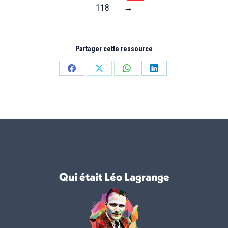
118
→
Partager cette ressource
Partager
Partager
Partager
Partager
sur
sur
sur
sur
Facebook
X
WhatsApp
LinkedIn
Qui était Léo Lagrange