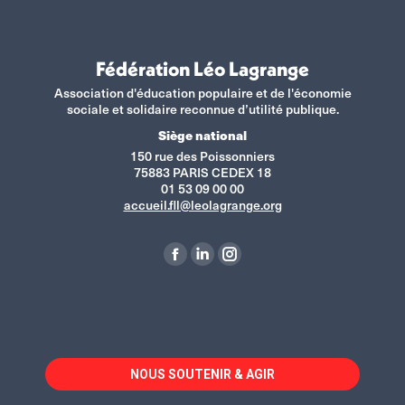
Fédération Léo Lagrange
Association d'éducation populaire et de l'économie
sociale et solidaire reconnue d’utilité publique.
Siège national
150 rue des Poissonniers
75883 PARIS CEDEX 18
01 53 09 00 00
accueil.fll@leolagrange.org
Retrouvez-nous sur :
La
La
La
page
page
page
Facebook
LinkedIn
Instagram
s'ouvre
s'ouvre
s'ouvre
dans
dans
dans
NOUS SOUTENIR & AGIR
une
une
une
nouvelle
nouvelle
nouvelle