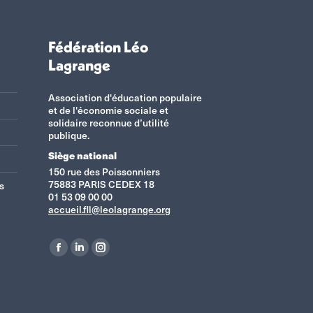
Fédération Léo
Lagrange
Association d'éducation populaire
et de l'économie sociale et
solidaire reconnue d’utilité
publique.
Siège national
150 rue des Poissonniers
75883 PARIS CEDEX 18
s
01 53 09 00 00
accueil.fll@leolagrange.org
Retrouvez-nous sur :
La
La
La
page
page
page
Facebook
LinkedIn
Instagram
s'ouvre
s'ouvre
s'ouvre