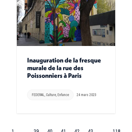
Inauguration de la fresque
murale de la rue des
Poissonniers à Paris
FEDERAL
,
Culture
,
Enfance
24 mars 2023
←
1
…
39
40
41
42
43
…
118