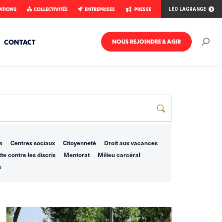
ATIONS
COLLECTIVITÉS
ENTREPRISES
PRESSE
LÉO LAGRANGE
CONTACT
NOUS REJOINDRE & AGIR
Rech
:
a
Centres sociaux
Citoyenneté
Droit aux vacances
te contre les discris
Mentorat
Milieu carcéral
e