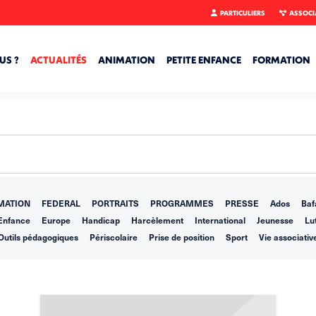
PARTICULIERS
ASSOCI
US ?
ACTUALITÉS
ANIMATION
PETITE ENFANCE
FORMATION
MATION
FEDERAL
PORTRAITS
PROGRAMMES
PRESSE
Ados
Baf
Enfance
Europe
Handicap
Harcèlement
International
Jeunesse
Lut
Outils pédagogiques
Périscolaire
Prise de position
Sport
Vie associativ