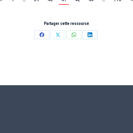
Partager cette ressource
Partager
Partager
Partager
Partager
sur
sur
sur
sur
Facebook
X
WhatsApp
LinkedIn