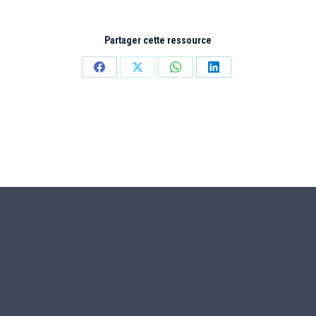
Partager cette ressource
Partager
Partager
Partager
Partager
sur
sur
sur
sur
Facebook
X
WhatsApp
LinkedIn