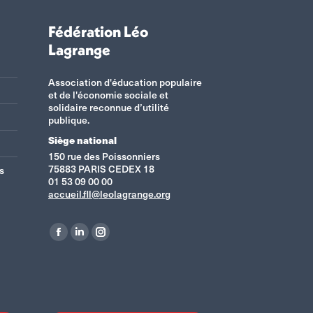
Fédération Léo
Lagrange
Association d'éducation populaire
et de l'économie sociale et
solidaire reconnue d’utilité
publique.
Siège national
150 rue des Poissonniers
75883 PARIS CEDEX 18
s
01 53 09 00 00
accueil.fll@leolagrange.org
Retrouvez-nous sur :
La
La
La
page
page
page
Facebook
LinkedIn
Instagram
s'ouvre
s'ouvre
s'ouvre
dans
dans
dans