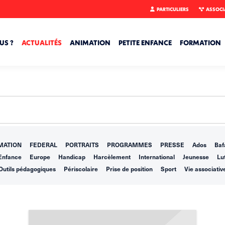
PARTICULIERS
ASSOCI
US ?
ACTUALITÉS
ANIMATION
PETITE ENFANCE
FORMATION
MATION
FEDERAL
PORTRAITS
PROGRAMMES
PRESSE
Ados
Baf
Enfance
Europe
Handicap
Harcèlement
International
Jeunesse
Lut
Outils pédagogiques
Périscolaire
Prise de position
Sport
Vie associativ