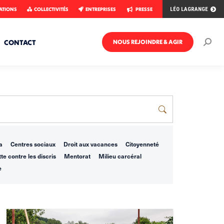
ATIONS
COLLECTIVITÉS
ENTREPRISES
PRESSE
LÉO LAGRANGE
CONTACT
NOUS REJOINDRE & AGIR
Rech
:
a
Centres sociaux
Droit aux vacances
Citoyenneté
te contre les discris
Mentorat
Milieu carcéral
e