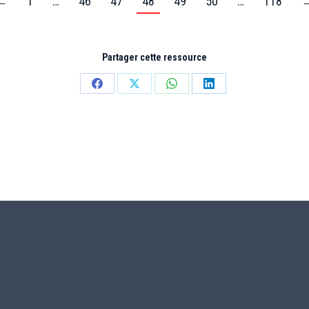
←
1
…
46
47
48
49
50
…
118
Partager cette ressource
Partager
Partager
Partager
Partager
sur
sur
sur
sur
Facebook
X
WhatsApp
LinkedIn