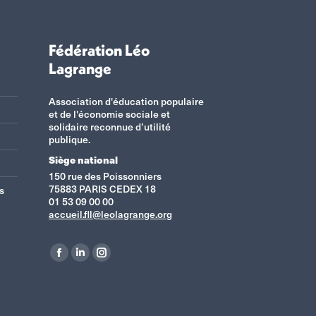
Fédération Léo
Lagrange
Association d'éducation populaire
et de l'économie sociale et
solidaire reconnue d’utilité
publique.
Siège national
150 rue des Poissonniers
75883 PARIS CEDEX 18
s
01 53 09 00 00
accueil.fll@leolagrange.org
Retrouvez-nous sur :
La
La
La
page
page
page
Facebook
LinkedIn
Instagram
s'ouvre
s'ouvre
s'ouvre