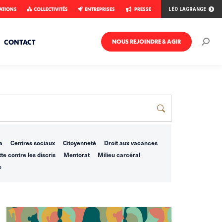
ATIONS
COLLECTIVITÉS
ENTREPRISES
PRESSE
LÉO LAGRANGE
CONTACT
NOUS REJOINDRE & AGIR
Rech
:
a
Centres sociaux
Citoyenneté
Droit aux vacances
te contre les discris
Mentorat
Milieu carcéral
e