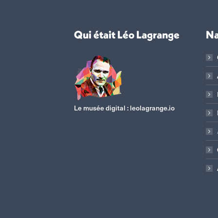
Qui était Léo Lagrange
Na
Le musée digital :
leolagrange.io