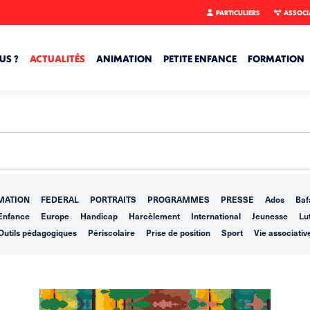
PARTICULIERS
ASSOCI
US ?
ACTUALITÉS
ANIMATION
PETITE ENFANCE
FORMATION
MATION
FEDERAL
PORTRAITS
PROGRAMMES
PRESSE
Ados
Baf
Enfance
Europe
Handicap
Harcèlement
International
Jeunesse
Lut
Outils pédagogiques
Périscolaire
Prise de position
Sport
Vie associativ