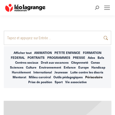
Recherche
:
Recherche
:
Afficher tout
ANIMATION
PETITE ENFANCE
FORMATION
FEDERAL
PORTRAITS
PROGRAMMES
PRESSE
Ados
Bafa
Centres sociaux
Droit aux vacances
Citoyenneté
Conso
Sciences
Culture
Environnement
Enfance
Europe
Handicap
Harcèlement
International
Jeunesse
Lutte contre les discris
Mentorat
Milieu carcéral
Outils pédagogiques
Périscolaire
Prise de position
Sport
Vie associative