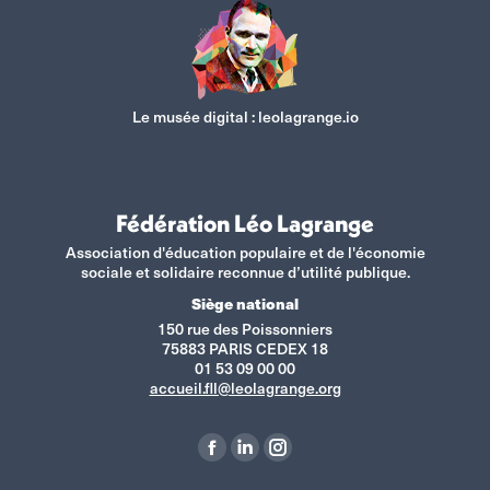
Le musée digital :
leolagrange.io
Fédération Léo Lagrange
Association d'éducation populaire et de l'économie
sociale et solidaire reconnue d’utilité publique.
Siège national
150 rue des Poissonniers
75883 PARIS CEDEX 18
01 53 09 00 00
accueil.fll@leolagrange.org
Retrouvez-nous sur :
La
La
La
page
page
page