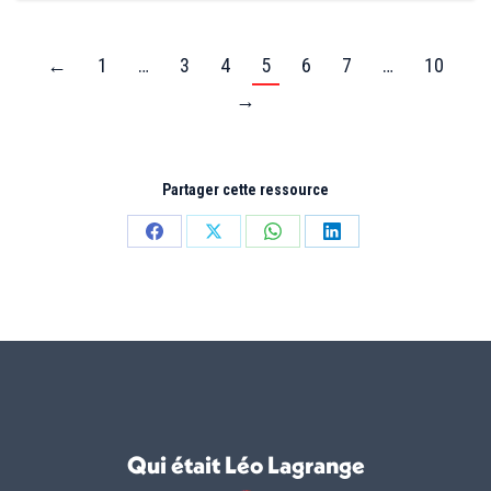
←
1
…
3
4
5
6
7
…
10
→
Partager cette ressource
Partager
Partager
Partager
Partager
sur
sur
sur
sur
Facebook
X
WhatsApp
LinkedIn
Qui était Léo Lagrange