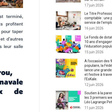
17 juin 2026
Le Titre Professi
st terminé,
comptable : une 
s profitent
service de l’emplo
16 juin 2026
 pour taper
et d’autres
Le Fonds de dotat
10 ans d’engagem
 leur salle
l’éducation popul
15 juin 2026
A l’occasion des 
populaire, la Féd
rou,
lance une grande
et festive à traver
 navale
l’EsKale.
12 juin 2026
ux de
Soutien à la paren
les 3 premiers we
Léo Lagrange Pet
11 juin 2026