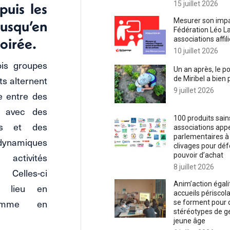
15 juillet 2026
puis les
Mesurer son impac
usqu’en
Fédération Léo L
oirée.
associations affil
10 juillet 2026
ois groupes
Un an après, le 
ts alternent
de Miribel a bien 
9 juillet 2026
e entre des
 avec des
100 produits sains
res et des
associations appe
parlementaires à
dynamiques
clivages pour déf
ctivités
pouvoir d’achat
8 juillet 2026
Celles-ci
Anim’action égalit
r lieu en
accueils périscol
comme en
se forment pour d
stéréotypes de ge
jeune âge