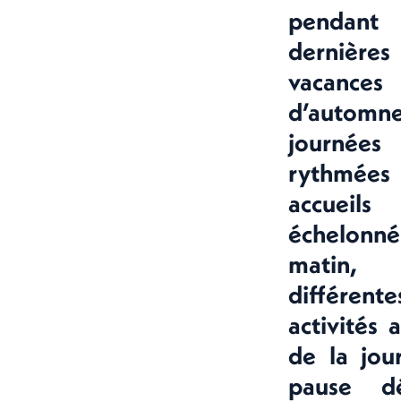
pendan
dernières
vacances
d’automne
journées 
rythmées 
accueils
échelon
matin
différente
activités 
de la jou
pause dé