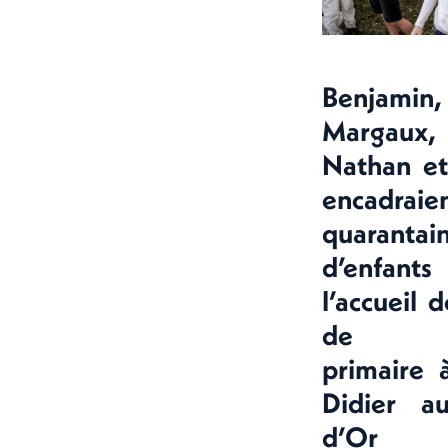
Benjamin,
Margaux,
Nathan et
encadrai
quarantai
d’enfa
l’accueil d
de l’
primaire 
Didier a
d’Or 