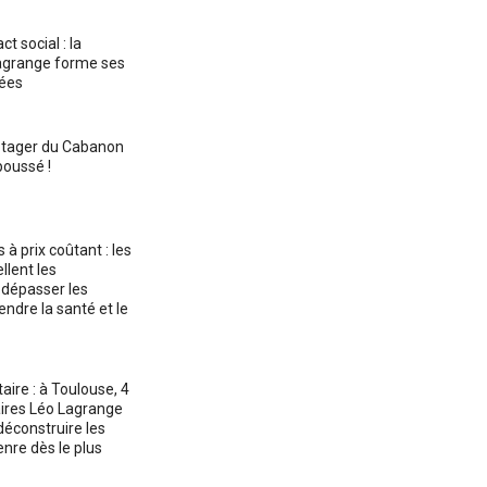
t social : la
agrange forme ses
iées
potager du Cabanon
poussé !
 à prix coûtant : les
llent les
 dépasser les
endre la santé et le
aire : à Toulouse, 4
aires Léo Lagrange
éconstruire les
nre dès le plus