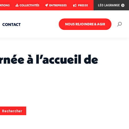
ATIONS
COLLECTIVITÉS
ENTREPRISES
PRESSE
LÉO LAGRANGE
CONTACT
NOUS REJOINDRE & AGIR
Rech
:
rnée à l’accueil de
Rechercher