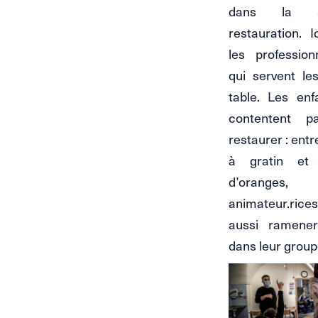
dans la s
restauration. I
les profession
qui servent le
table. Les en
contentent 
restaurer : entr
à gratin et 
d’orange
animateur.ric
aussi ramene
dans leur group