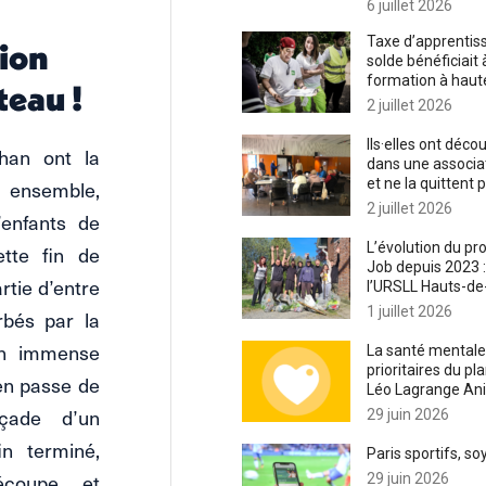
6 juillet 2026
Taxe d’apprentissa
ion
solde bénéficiait
formation à haute 
teau !
2 juillet 2026
Ils·elles ont déco
han ont la
dans une associa
et ne la quittent p
, ensemble,
2 juillet 2026
’enfants de
L’évolution du p
tte fin de
Job depuis 2023 :
rtie d’entre
l’URSLL Hauts-de
1 juillet 2026
rbés par la
un immense
La santé mentale 
prioritaires du p
en passe de
Léo Lagrange An
açade d’un
29 juin 2026
in terminé,
Paris sportifs, soy
écoupe et
29 juin 2026