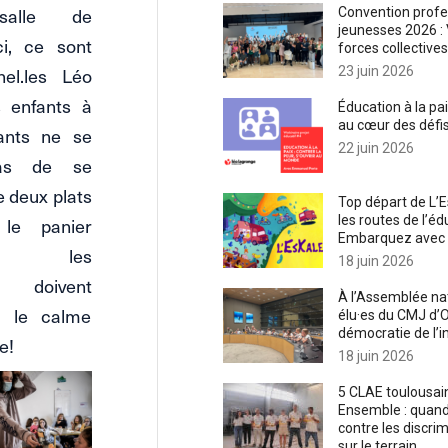
alle de
Convention profe
jeunesses 2026 : 
ci, ce sont
forces collectives
nel.les Léo
23 juin 2026
s enfants à
Éducation à la pai
au cœur des défi
fants ne se
22 juin 2026
pas de se
e deux plats
Top départ de L’Es
le panier
les routes de l’éd
Embarquez avec 
s, les
18 juin 2026
es doivent
À l’Assemblée nat
r le calme
élu·es du CMJ d’O
démocratie de l’i
e!
18 juin 2026
5 CLAE toulousains
Ensemble : quan
contre les discri
sur le terrain