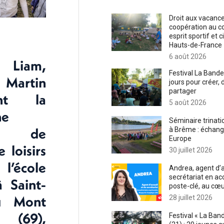
Droit aux vacances
coopération au c
esprit sportif et 
Hauts-de-France
6 août 2026
 Liam,
Festival La Bande
 Martin
jours pour créer, 
partager
ent la
5 août 2026
ne
Séminaire trinati
nts de
à Brême : échang
Europe
e loisirs
30 juillet 2026
école
Andrea, agent d’a
secrétariat en accu
à Saint-
poste-clé, au cœur
u Mont
28 juillet 2026
(69),
Festival « La Ban