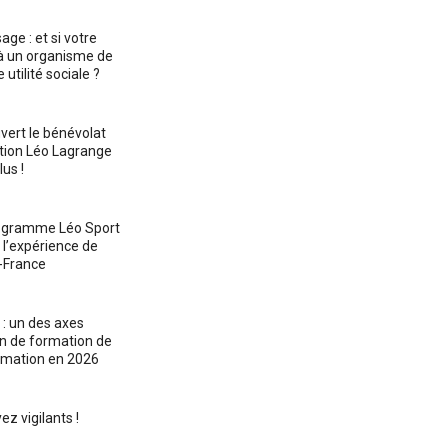
ge : et si votre
 à un organisme de
utilité sociale ?
uvert le bénévolat
tion Léo Lagrange
lus !
rogramme Léo Sport
 l’expérience de
-France
: un des axes
lan de formation de
imation en 2026
ez vigilants !