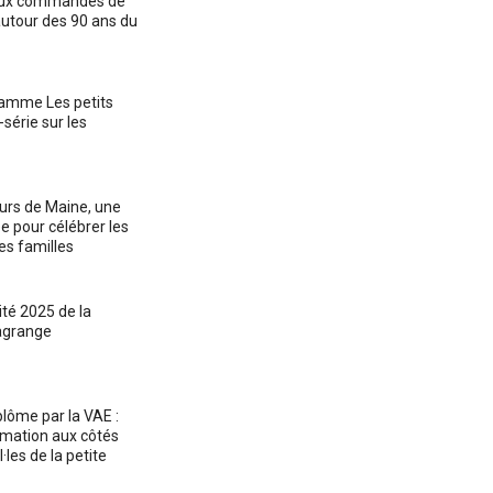
 aux commandes de
autour des 90 ans du
amme Les petits
-série sur les
urs de Maine, une
e pour célébrer les
les familles
ité 2025 de la
agrange
lôme par la VAE :
mation aux côtés
les de la petite