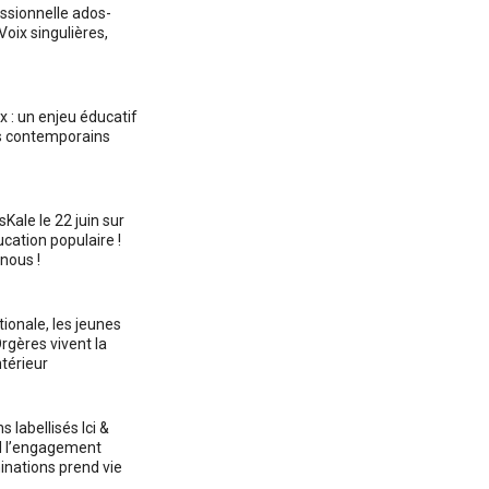
ssionnelle ados-
Voix singulières,
x : un enjeu éducatif
s contemporains
Kale le 22 juin sur
ucation populaire !
nous !
ionale, les jeunes
rgères vivent la
ntérieur
 labellisés Ici &
d l’engagement
minations prend vie