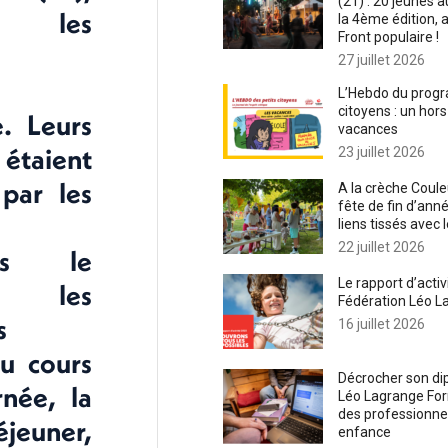
(21) : 20 jeunes
t les
la 4ème édition, 
Front populaire !
27 juillet 2026
L’Hebdo du progr
citoyens : un hors
. Leurs
vacances
étaient
23 juillet 2026
par les
A la crèche Coule
fête de fin d’anné
liens tissés avec 
22 juillet 2026
nés le
Le rapport d’activ
, les
Fédération Léo L
s
16 juillet 2026
au cours
Décrocher son dip
rnée, la
Léo Lagrange For
des professionnel·
jeuner,
enfance