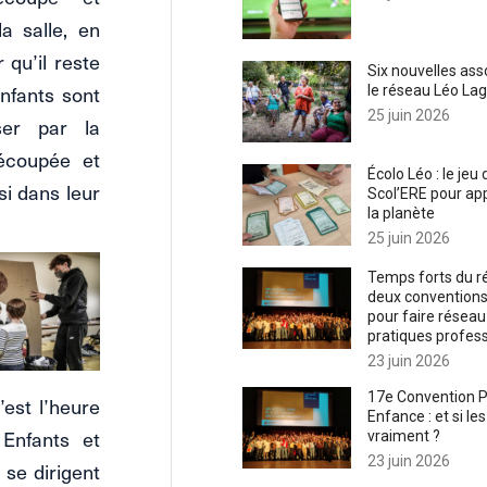
la salle, en
 qu’il reste
Six nouvelles ass
nfants sont
le réseau Léo Lag
25 juin 2026
ser par la
découpée et
Écolo Léo : le jeu
si dans leur
Scol’ERE pour ap
la planète
25 juin 2026
Temps forts du ré
deux conventions
pour faire réseau 
pratiques profess
23 juin 2026
17e Convention P
’est l’heure
Enfance : et si le
 Enfants et
vraiment ?
23 juin 2026
 se dirigent