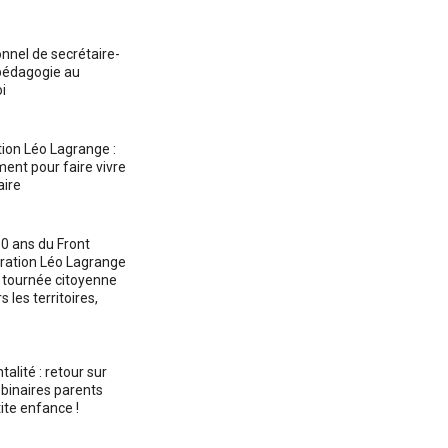
onnel de secrétaire-
pédagogie au
i
ion Léo Lagrange :
ent pour faire vivre
aire
90 ans du Front
ération Léo Lagrange
 tournée citoyenne
s les territoires,
talité : retour sur
binaires parents
ite enfance !