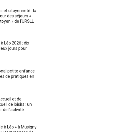
 et citoyenneté : la
œur des séjours «
citoyen » de l’URSLL
 à Léo 2026 : dix
deux jours pour
onal petite enfance
es de pratiques en
ccueil et de
eil de loisirs : un
 de l’activité
de à Léo » à Musigny