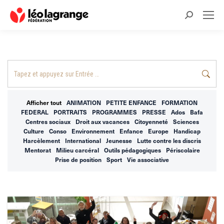
Recherche
:
Recherche
:
Afficher tout
ANIMATION
PETITE ENFANCE
FORMATION
FEDERAL
PORTRAITS
PROGRAMMES
PRESSE
Ados
Bafa
Centres sociaux
Droit aux vacances
Citoyenneté
Sciences
Culture
Conso
Environnement
Enfance
Europe
Handicap
Harcèlement
International
Jeunesse
Lutte contre les discris
Mentorat
Milieu carcéral
Outils pédagogiques
Périscolaire
Prise de position
Sport
Vie associative