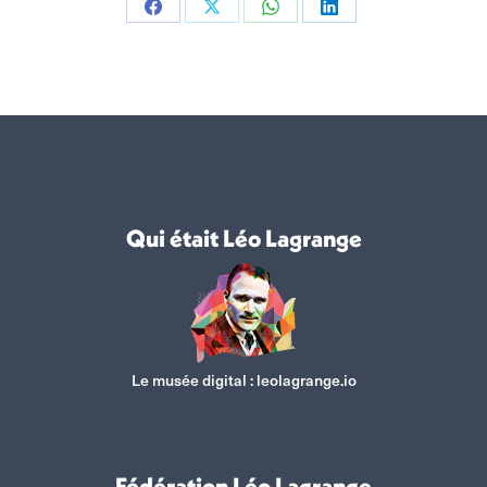
Partager
Partager
Partager
Partager
sur
sur
sur
sur
Facebook
X
WhatsApp
LinkedIn
Qui était Léo Lagrange
Le musée digital :
leolagrange.io
Fédération Léo Lagrange