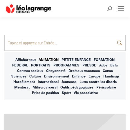
Recherche
:
Recherche
:
Afficher tout
ANIMATION
PETITE ENFANCE
FORMATION
FEDERAL
PORTRAITS
PROGRAMMES
PRESSE
Ados
Bafa
Centres sociaux
Citoyenneté
Droit aux vacances
Conso
Sciences
Culture
Environnement
Enfance
Europe
Handicap
Harcèlement
International
Jeunesse
Lutte contre les discris
Mentorat
Milieu carcéral
Outils pédagogiques
Périscolaire
Prise de position
Sport
Vie associative