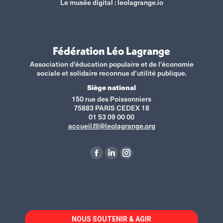
Le musée digital :
leolagrange.io
Fédération Léo Lagrange
Association d'éducation populaire et de l'économie
sociale et solidaire reconnue d’utilité publique.
Siège national
150 rue des Poissonniers
75883 PARIS CEDEX 18
01 53 09 00 00
accueil.fll@leolagrange.org
Retrouvez-nous sur :
La
La
La
page
page
page
Facebook
LinkedIn
Instagram
s'ouvre
s'ouvre
s'ouvre
dans
dans
dans
NOUS SOUTENIR & AGIR
une
une
une