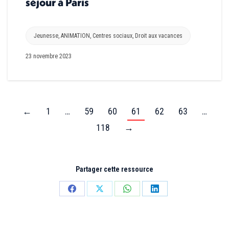
séjour à Paris
Jeunesse
,
ANIMATION
,
Centres sociaux
,
Droit aux vacances
23 novembre 2023
←
1
…
59
60
61
62
63
…
118
→
Partager cette ressource
Partager
Partager
Partager
Partager
sur
sur
sur
sur
Facebook
X
WhatsApp
LinkedIn