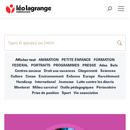
Recherche
:
Recherche
:
Afficher tout
ANIMATION
PETITE ENFANCE
FORMATION
FEDERAL
PORTRAITS
PROGRAMMES
PRESSE
Ados
Bafa
Centres sociaux
Droit aux vacances
Citoyenneté
Sciences
Culture
Conso
Environnement
Enfance
Europe
Harcèlement
Handicap
International
Jeunesse
Lutte contre les discris
Mentorat
Milieu carcéral
Outils pédagogiques
Périscolaire
Prise de position
Sport
Vie associative