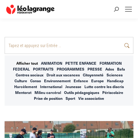
Recherche
:
Recherche
:
Afficher tout
ANIMATION
PETITE ENFANCE
FORMATION
FEDERAL
PORTRAITS
PROGRAMMES
PRESSE
Ados
Bafa
Centres sociaux
Droit aux vacances
Citoyenneté
Sciences
Culture
Conso
Environnement
Enfance
Europe
Handicap
Harcèlement
International
Jeunesse
Lutte contre les discris
Mentorat
Milieu carcéral
Outils pédagogiques
Périscolaire
Prise de position
Sport
Vie associative