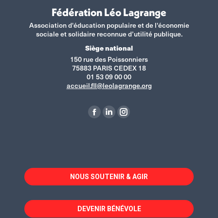
Fédération Léo Lagrange
Association d'éducation populaire et de l'économie
sociale et solidaire reconnue d’utilité publique.
Siège national
150 rue des Poissonniers
75883 PARIS CEDEX 18
01 53 09 00 00
accueil.fll@leolagrange.org
Retrouvez-nous sur :
La
La
La
page
page
page
Facebook
LinkedIn
Instagram
s'ouvre
s'ouvre
s'ouvre
dans
dans
dans
NOUS SOUTENIR & AGIR
une
une
une
nouvelle
nouvelle
nouvelle
fenêtre
fenêtre
fenêtre
DEVENIR BÉNÉVOLE