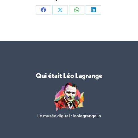
Partager
Partager
Partager
Partager
sur
sur
sur
sur
Facebook
X
WhatsApp
LinkedIn
Qui était Léo Lagrange
Le musée digital :
leolagrange.io