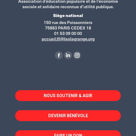
Association d'éducation populaire et de l'économie
sociale et solidaire reconnue d’utilité publique.
Siège national
150 rue des Poissonniers
75883 PARIS CEDEX 18
01 53 09 00 00
accueil.fll@leolagrange.org
Retrouvez-nous sur :
La
La
La
page
page
page
Facebook
LinkedIn
Instagram
s'ouvre
s'ouvre
s'ouvre
dans
dans
dans
NOUS SOUTENIR & AGIR
une
une
une
nouvelle
nouvelle
nouvelle
fenêtre
fenêtre
fenêtre
DEVENIR BÉNÉVOLE
FAIRE UN DON