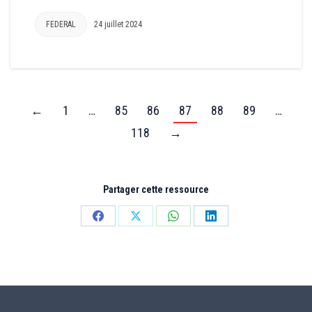
FEDERAL
24 juillet 2024
←
1
…
85
86
87
88
89
…
118
→
Partager cette ressource
Partager
Partager
Partager
Partager
sur
sur
sur
sur
Facebook
X
WhatsApp
LinkedIn