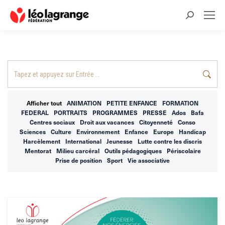
Recherche
:
Recherche
:
Afficher tout
ANIMATION
PETITE ENFANCE
FORMATION
FEDERAL
PORTRAITS
PROGRAMMES
PRESSE
Ados
Bafa
Centres sociaux
Droit aux vacances
Citoyenneté
Conso
Sciences
Culture
Environnement
Enfance
Europe
Handicap
Harcèlement
International
Jeunesse
Lutte contre les discris
Mentorat
Milieu carcéral
Outils pédagogiques
Périscolaire
Prise de position
Sport
Vie associative