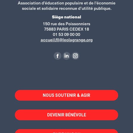
Association d'éducation populaire et de l'économie
sociale et solidaire reconnue d’utilité publique.
Siège national
150 rue des Poissonniers
75883 PARIS CEDEX 18
01 53 09 00 00
accueil.fll@leolagrange.org
Retrouvez-nous sur :
La
La
La
page
page
page
Facebook
LinkedIn
Instagram
s'ouvre
s'ouvre
s'ouvre
dans
dans
dans
NOUS SOUTENIR & AGIR
une
une
une
nouvelle
nouvelle
nouvelle
fenêtre
fenêtre
fenêtre
DEVENIR BÉNÉVOLE