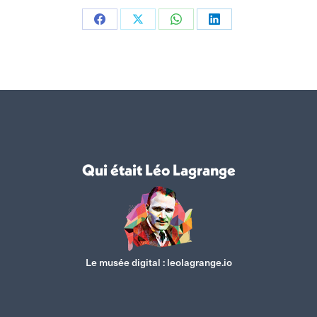
Partager
Partager
Partager
Partager
sur
sur
sur
sur
Facebook
X
WhatsApp
LinkedIn
Qui était Léo Lagrange
Le musée digital :
leolagrange.io