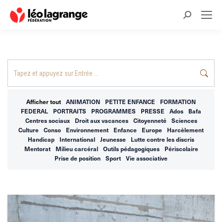
Recherche
:
Recherche
:
Afficher tout
ANIMATION
PETITE ENFANCE
FORMATION
FEDERAL
PORTRAITS
PROGRAMMES
PRESSE
Ados
Bafa
Centres sociaux
Droit aux vacances
Citoyenneté
Sciences
Culture
Conso
Environnement
Enfance
Europe
Harcèlement
Handicap
International
Jeunesse
Lutte contre les discris
Mentorat
Milieu carcéral
Outils pédagogiques
Périscolaire
Prise de position
Sport
Vie associative