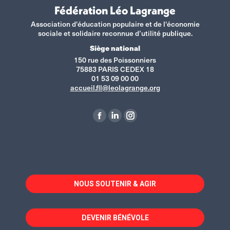
Fédération Léo Lagrange
Association d'éducation populaire et de l'économie
sociale et solidaire reconnue d’utilité publique.
Siège national
150 rue des Poissonniers
75883 PARIS CEDEX 18
01 53 09 00 00
accueil.fll@leolagrange.org
Retrouvez-nous sur :
La
La
La
page
page
page
Facebook
LinkedIn
Instagram
s'ouvre
s'ouvre
s'ouvre
dans
dans
dans
NOUS SOUTENIR & AGIR
une
une
une
nouvelle
nouvelle
nouvelle
fenêtre
fenêtre
fenêtre
DEVENIR BÉNÉVOLE