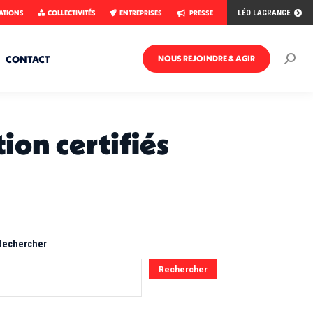
ATIONS
COLLECTIVITÉS
ENTREPRISES
PRESSE
LÉO LAGRANGE
CONTACT
NOUS REJOINDRE & AGIR
Rech
:
ion certifiés
Rechercher
Rechercher