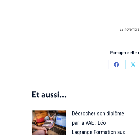
23 novembre
Partager cette
Partager
Par
sur
sur
Facebook
X
Et aussi...
Décrocher son diplôme
par la VAE : Léo
Lagrange Formation aux