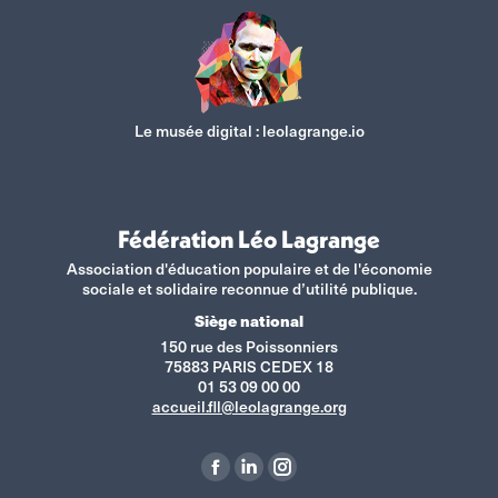
Le musée digital :
leolagrange.io
Fédération Léo Lagrange
Association d'éducation populaire et de l'économie
sociale et solidaire reconnue d’utilité publique.
Siège national
150 rue des Poissonniers
75883 PARIS CEDEX 18
01 53 09 00 00
accueil.fll@leolagrange.org
Retrouvez-nous sur :
La
La
La