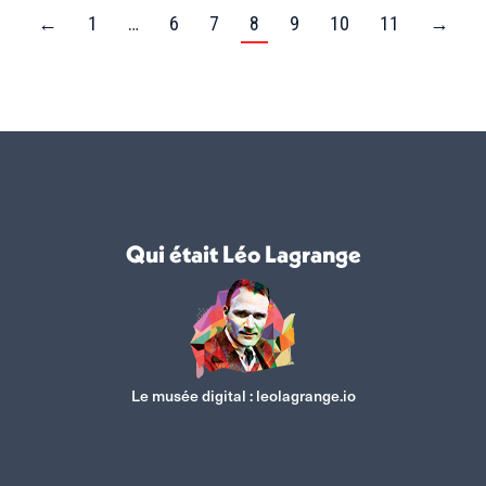
←
1
…
6
7
8
9
10
11
→
Qui était Léo Lagrange
Le musée digital :
leolagrange.io