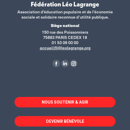
Fédération Léo Lagrange
Association d'éducation populaire et de l'économie
sociale et solidaire reconnue d’utilité publique.
Siège national
150 rue des Poissonniers
75883 PARIS CEDEX 18
01 53 09 00 00
accueil.fll@leolagrange.org
Retrouvez-nous sur :
La
La
La
page
page
page
Facebook
LinkedIn
Instagram
s'ouvre
s'ouvre
s'ouvre
dans
dans
dans
NOUS SOUTENIR & AGIR
une
une
une
nouvelle
nouvelle
nouvelle
fenêtre
fenêtre
fenêtre
DEVENIR BÉNÉVOLE