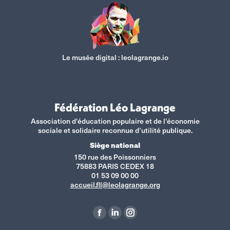
Le musée digital :
leolagrange.io
Fédération Léo Lagrange
Association d'éducation populaire et de l'économie
sociale et solidaire reconnue d’utilité publique.
Siège national
150 rue des Poissonniers
75883 PARIS CEDEX 18
01 53 09 00 00
accueil.fll@leolagrange.org
Retrouvez-nous sur :
La
La
La