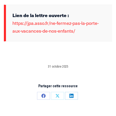
Lien de la lettre ouverte :
https://jpa.asso.fr/ne-fermez-pas-la-porte-
aux-vacances-de-nos-enfants/
31 octobre 2025
Partager cette ressource
Partager
Partager
Partager
sur
sur
sur
Facebook
X
LinkedIn