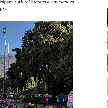
cipant. «
Merci à toutes les personnes
 !
»