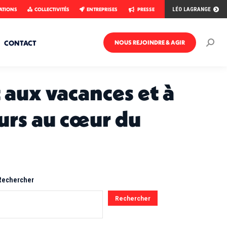
ATIONS
COLLECTIVITÉS
ENTREPRISES
PRESSE
LÉO LAGRANGE
CONTACT
NOUS REJOINDRE & AGIR
Rech
:
t aux vacances et à
urs au cœur du
Rechercher
Rechercher