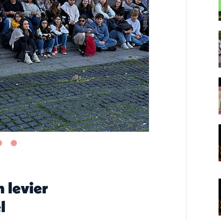
n levier
l