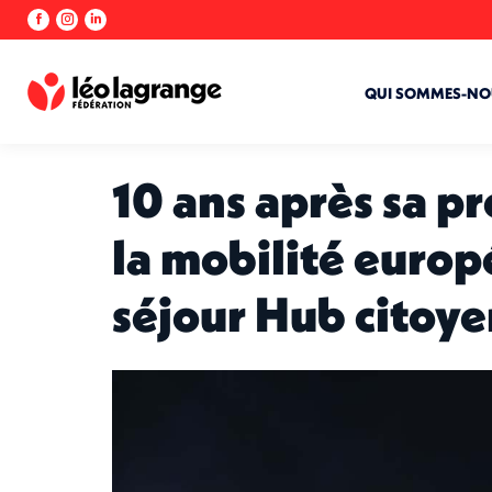
La
La
La
page
page
page
Facebook
Instagram
LinkedIn
s'ouvre
s'ouvre
s'ouvre
QUI SOMMES-NO
dans
dans
dans
une
une
une
nouvelle
nouvelle
nouvelle
10 ans après sa pr
fenêtre
fenêtre
fenêtre
la mobilité europ
séjour Hub citoy