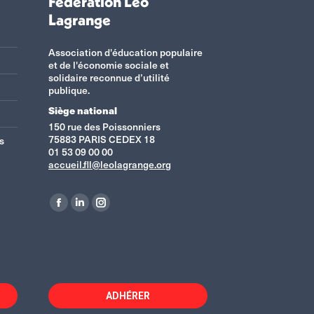
Fédération Léo
Lagrange
Association d'éducation populaire
et de l'économie sociale et
solidaire reconnue d’utilité
publique.
Siège national
150 rue des Poissonniers
75883 PARIS CEDEX 18
s
01 53 09 00 00
accueil.fll@leolagrange.org
Retrouvez-nous sur :
La
La
La
page
page
page
Facebook
LinkedIn
Instagram
s'ouvre
s'ouvre
s'ouvre
dans
dans
dans
ADHÉRER
une
une
une