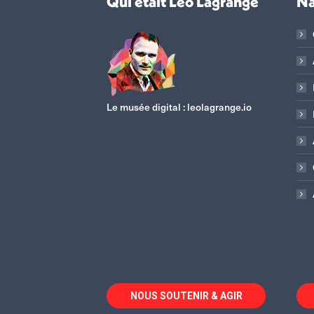
Qui était Léo Lagrange
Na
Le musée digital :
leolagrange.io
NOUS SOUTENIR & AGIR