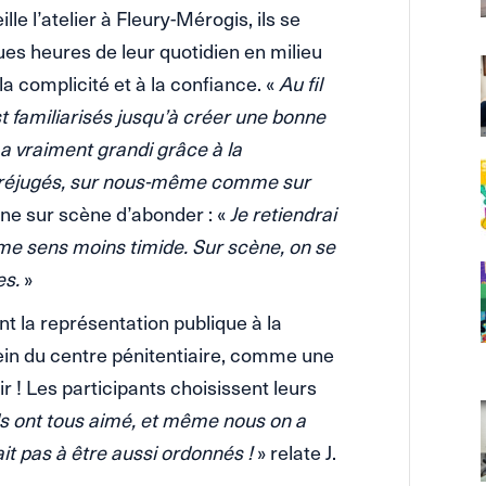
lle l’atelier à Fleury-Mérogis, ils se
ues heures de leur quotidien en milieu
 la complicité et à la confiance. «
Au fil
est familiarisés jusqu’à créer une bonne
 vraiment grandi grâce à la
 préjugés, sur nous-même comme sur
gne sur scène d’abonder : «
Je retiendrai
e me sens moins timide. Sur scène, on se
es.
»
ant la représentation publique à la
 sein du centre pénitentiaire, comme une
r ! Les participants choisissent leurs
ls ont tous aimé, et même nous on a
t pas à être aussi ordonnés !
» relate J.