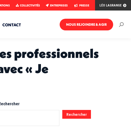
ATIONS
COLLECTIVITÉS
ENTREPRISES
PRESSE
LÉO LAGRANGE
CONTACT
NOUS REJOINDRE & AGIR
Rech
:
tes professionnels
avec « Je
Rechercher
Rechercher