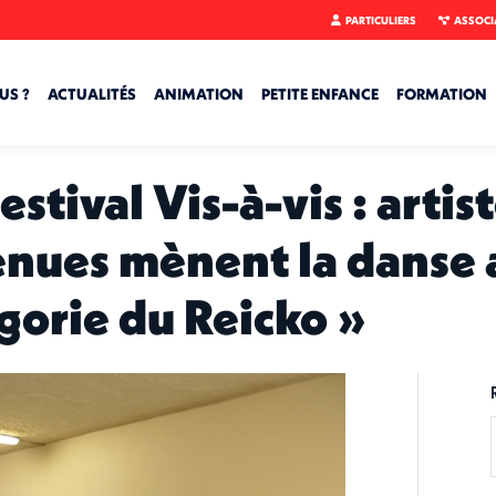
PARTICULIERS
ASSOCI
US ?
ACTUALITÉS
ANIMATION
PETITE ENFANCE
FORMATION
stival Vis-à-vis : artis
enues mènent la danse 
égorie du Reicko »