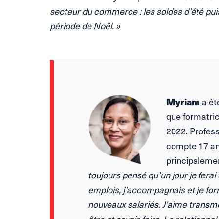
secteur du commerce : les soldes d’été puis 
période de Noël. »
Myriam
a ét
que formatric
2022. Professi
compte 17 an
principalemen
toujours pensé qu’un jour je ferai
emplois, j’accompagnais et je form
nouveaux salariés. J’aime transme
être et savoir-faire. Le relationn