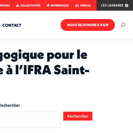
ATIONS
COLLECTIVITÉS
ENTREPRISES
PRESSE
LÉO LAGRANGE
CONTACT
NOUS REJOINDRE & AGIR
Rech
:
gogique pour le
 à l’IFRA Saint-
Rechercher
Rechercher