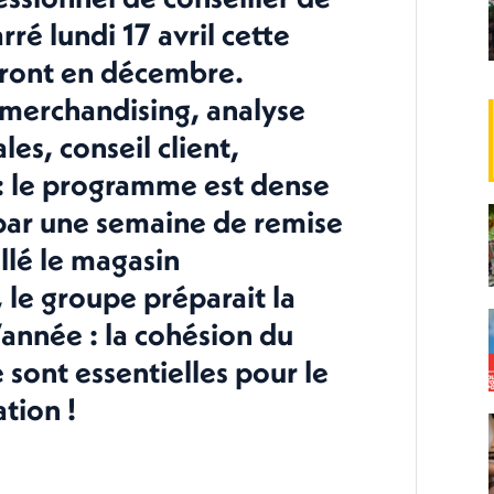
ré lundi 17 avril cette
eront en décembre.
 merchandising, analyse
s, conseil client,
s : le programme est dense
 par une semaine de remise
allé le magasin
 le groupe préparait la
l’année : la cohésion du
sont essentielles pour le
tion !