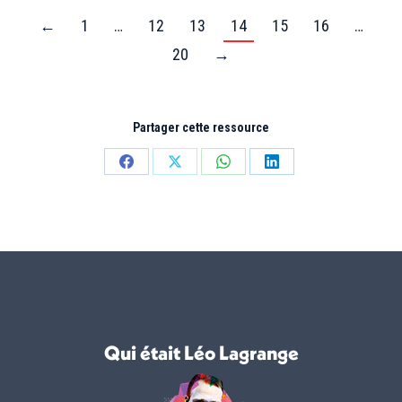
←
1
…
12
13
14
15
16
…
20
→
Partager cette ressource
Partager
Partager
Partager
Partager
sur
sur
sur
sur
Facebook
X
WhatsApp
LinkedIn
Qui était Léo Lagrange