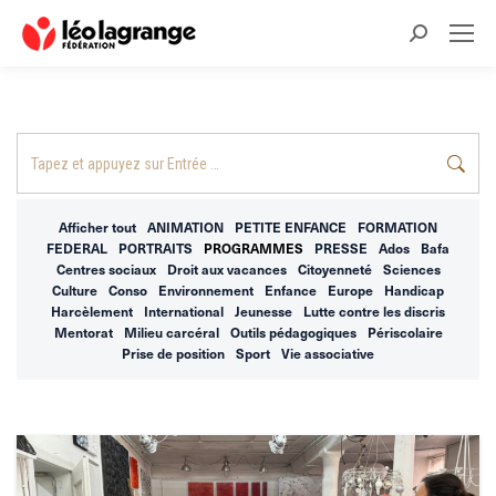
Recherche
:
Recherche
:
Afficher tout
ANIMATION
PETITE ENFANCE
FORMATION
FEDERAL
PORTRAITS
PROGRAMMES
PRESSE
Ados
Bafa
Centres sociaux
Droit aux vacances
Citoyenneté
Sciences
Culture
Conso
Environnement
Enfance
Europe
Handicap
Harcèlement
International
Jeunesse
Lutte contre les discris
Mentorat
Milieu carcéral
Outils pédagogiques
Périscolaire
Prise de position
Sport
Vie associative