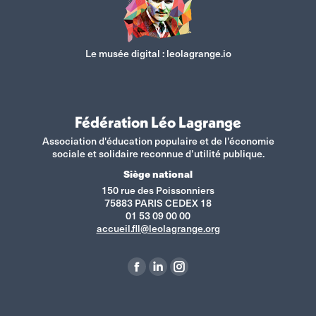
Le musée digital :
leolagrange.io
Fédération Léo Lagrange
Association d'éducation populaire et de l'économie
sociale et solidaire reconnue d’utilité publique.
Siège national
150 rue des Poissonniers
75883 PARIS CEDEX 18
01 53 09 00 00
accueil.fll@leolagrange.org
Retrouvez-nous sur :
La
La
La
page
page
page
Facebook
LinkedIn
Instagram