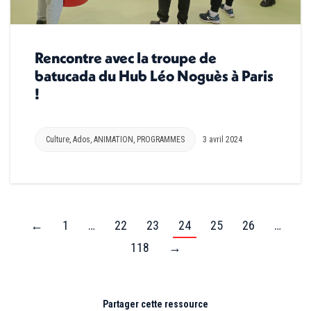
Rencontre avec la troupe de
batucada du Hub Léo Noguès à Paris
!
Culture
,
Ados
,
ANIMATION
,
PROGRAMMES
3 avril 2024
←
1
…
22
23
24
25
26
…
118
→
Partager cette ressource