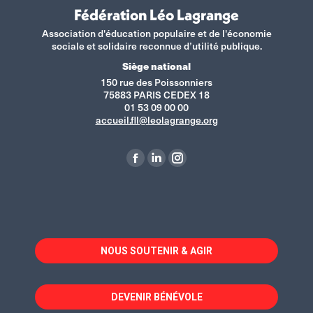
Fédération Léo Lagrange
Association d'éducation populaire et de l'économie
sociale et solidaire reconnue d’utilité publique.
Siège national
150 rue des Poissonniers
75883 PARIS CEDEX 18
01 53 09 00 00
accueil.fll@leolagrange.org
Retrouvez-nous sur :
La
La
La
page
page
page
Facebook
LinkedIn
Instagram
s'ouvre
s'ouvre
s'ouvre
dans
dans
dans
NOUS SOUTENIR & AGIR
une
une
une
nouvelle
nouvelle
nouvelle
fenêtre
fenêtre
fenêtre
DEVENIR BÉNÉVOLE