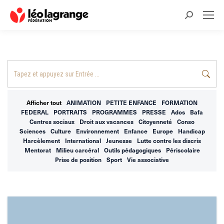
Recherche
:
Recherche
:
Afficher tout
ANIMATION
PETITE ENFANCE
FORMATION
FEDERAL
PORTRAITS
PROGRAMMES
PRESSE
Ados
Bafa
Centres sociaux
Droit aux vacances
Citoyenneté
Conso
Sciences
Culture
Environnement
Enfance
Europe
Handicap
Harcèlement
International
Jeunesse
Lutte contre les discris
Mentorat
Milieu carcéral
Outils pédagogiques
Périscolaire
Prise de position
Sport
Vie associative