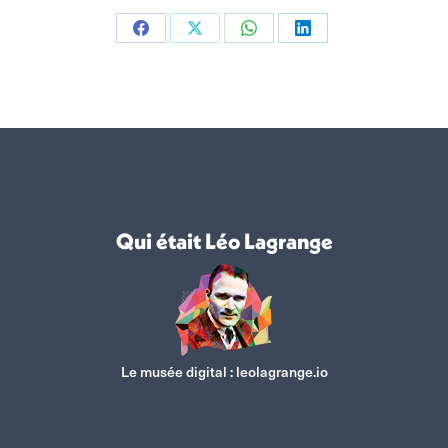
Partager
Partager
Partager
Partager
sur
sur
sur
sur
Facebook
X
WhatsApp
LinkedIn
Qui était Léo Lagrange
Le musée digital :
leolagrange.io