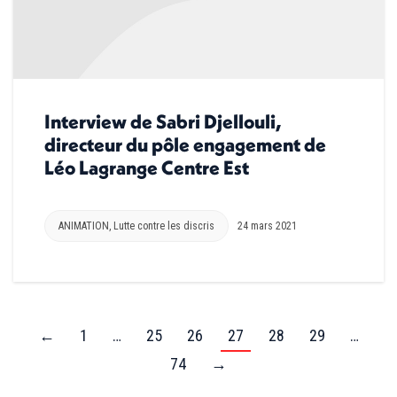
Interview de Sabri Djellouli,
directeur du pôle engagement de
Léo Lagrange Centre Est
ANIMATION
,
Lutte contre les discris
24 mars 2021
←
1
…
25
26
27
28
29
…
74
→