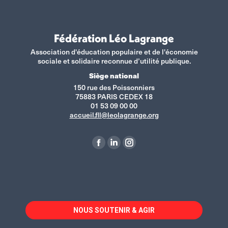
Fédération Léo Lagrange
Association d'éducation populaire et de l'économie
sociale et solidaire reconnue d’utilité publique.
Siège national
150 rue des Poissonniers
75883 PARIS CEDEX 18
01 53 09 00 00
accueil.fll@leolagrange.org
Retrouvez-nous sur :
La
La
La
page
page
page
Facebook
LinkedIn
Instagram
s'ouvre
s'ouvre
s'ouvre
dans
dans
dans
NOUS SOUTENIR & AGIR
une
une
une
nouvelle
nouvelle
nouvelle