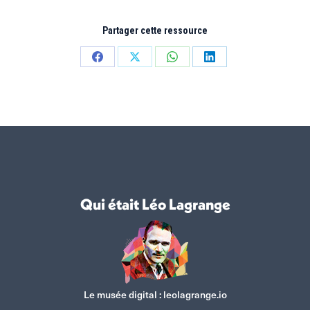
Partager cette ressource
Partager
Partager
Partager
Partager
sur
sur
sur
sur
Facebook
X
WhatsApp
LinkedIn
Qui était Léo Lagrange
Le musée digital :
leolagrange.io