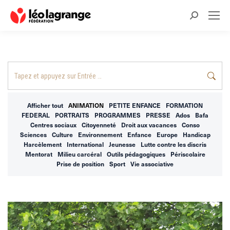
Recherche
:
Recherche
:
Afficher tout
ANIMATION
PETITE ENFANCE
FORMATION
FEDERAL
PORTRAITS
PROGRAMMES
PRESSE
Ados
Bafa
Centres sociaux
Citoyenneté
Droit aux vacances
Conso
Sciences
Culture
Environnement
Enfance
Europe
Handicap
Harcèlement
International
Jeunesse
Lutte contre les discris
Mentorat
Milieu carcéral
Outils pédagogiques
Périscolaire
Prise de position
Sport
Vie associative