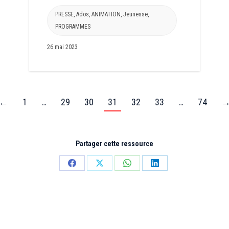
PRESSE
,
Ados
,
ANIMATION
,
Jeunesse
,
PROGRAMMES
26 mai 2023
←
1
…
29
30
31
32
33
…
74
Partager cette ressource
Partager
Partager
Partager
Partager
sur
sur
sur
sur
Facebook
X
WhatsApp
LinkedIn