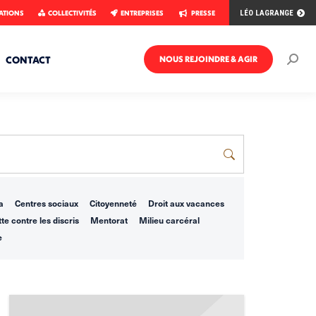
ATIONS
COLLECTIVITÉS
ENTREPRISES
PRESSE
LÉO LAGRANGE
CONTACT
NOUS REJOINDRE & AGIR
Rech
:
a
Centres sociaux
Citoyenneté
Droit aux vacances
te contre les discris
Mentorat
Milieu carcéral
e