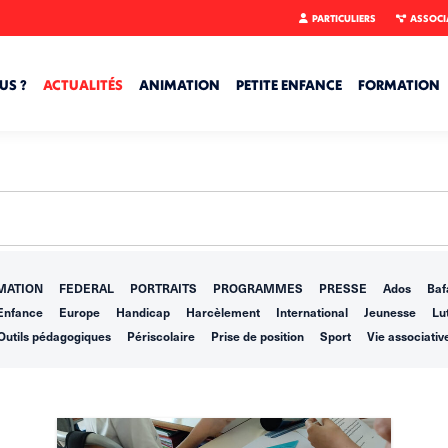
PARTICULIERS
ASSOCI
US ?
ACTUALITÉS
ANIMATION
PETITE ENFANCE
FORMATION
MATION
FEDERAL
PORTRAITS
PROGRAMMES
PRESSE
Ados
Baf
Enfance
Europe
Handicap
Harcèlement
International
Jeunesse
Lut
Outils pédagogiques
Périscolaire
Prise de position
Sport
Vie associativ