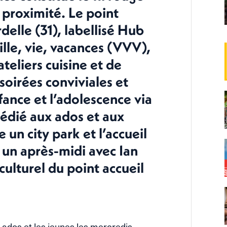
 proximité. Le point
delle (31), labellisé Hub
ille, vie, vacances (VVV),
ateliers cuisine et de
soirées conviviales et
nfance et l’adolescence via
 dédié aux ados et aux
 un city park et l’accueil
r un après-midi avec Ian
ulturel du point accueil
s ados et les jeunes les mercredis