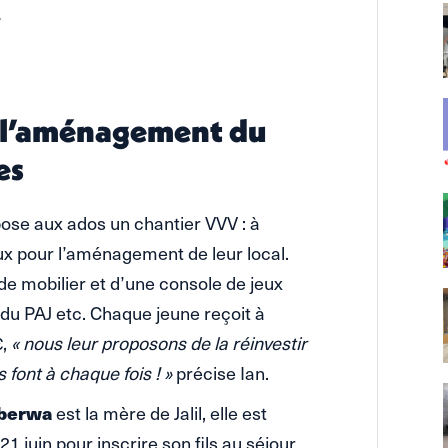
 l’aménagement du
es
pose aux ados un chantier VVV : à
aux pour l’aménagement de leur local.
de mobilier et d’une console de jeux
du PAJ etc. Chaque jeune reçoit à
€,
« nous leur proposons de la réinvestir
s font à chaque fois ! »
précise Ian.
berwa
est la mère de Jalil, elle est
 juin pour inscrire son fils au séjour