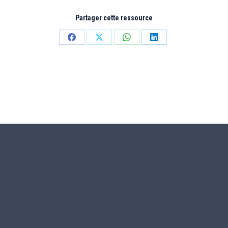
Partager cette ressource
Partager
Partager
Partager
Partager
sur
sur
sur
sur
Facebook
X
WhatsApp
LinkedIn