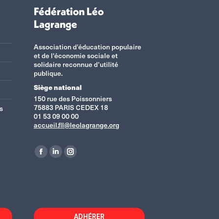
Fédération Léo
Lagrange
Association d'éducation populaire
et de l'économie sociale et
solidaire reconnue d’utilité
publique.
Siège national
150 rue des Poissonniers
75883 PARIS CEDEX 18
s
01 53 09 00 00
accueil.fll@leolagrange.org
Retrouvez-nous sur :
La
La
La
page
page
page
Facebook
LinkedIn
Instagram
s'ouvre
s'ouvre
s'ouvre
dans
dans
dans
ADHÉRER