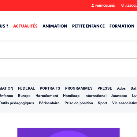
PARTICULIERS
ASSOCI
US ?
ACTUALITÉS
ANIMATION
PETITE ENFANCE
FORMATION
MATION
FEDERAL
PORTRAITS
PROGRAMMES
PRESSE
Ados
Baf
Enfance
Europe
Harcèlement
Handicap
International
Jeunesse
Lut
Outils pédagogiques
Périscolaire
Prise de position
Sport
Vie associativ