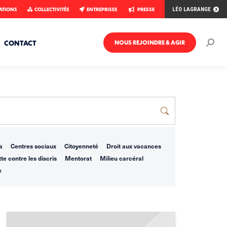
ATIONS
COLLECTIVITÉS
ENTREPRISES
PRESSE
LÉO LAGRANGE
CONTACT
NOUS REJOINDRE & AGIR
Rech
:
a
Centres sociaux
Citoyenneté
Droit aux vacances
te contre les discris
Mentorat
Milieu carcéral
e