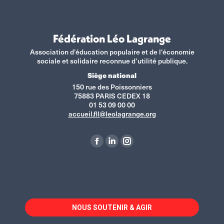
Fédération Léo Lagrange
Association d'éducation populaire et de l'économie
sociale et solidaire reconnue d’utilité publique.
Siège national
150 rue des Poissonniers
75883 PARIS CEDEX 18
01 53 09 00 00
accueil.fll@leolagrange.org
Retrouvez-nous sur :
La
La
La
page
page
page
Facebook
LinkedIn
Instagram
s'ouvre
s'ouvre
s'ouvre
dans
dans
dans
NOUS SOUTENIR & AGIR
une
une
une