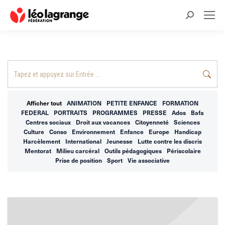
Recherche
:
Recherche
:
Afficher tout
ANIMATION
PETITE ENFANCE
FORMATION
FEDERAL
PORTRAITS
PROGRAMMES
PRESSE
Ados
Bafa
Centres sociaux
Droit aux vacances
Citoyenneté
Sciences
Culture
Conso
Environnement
Enfance
Europe
Handicap
Harcèlement
International
Jeunesse
Lutte contre les discris
Mentorat
Milieu carcéral
Outils pédagogiques
Périscolaire
Prise de position
Sport
Vie associative