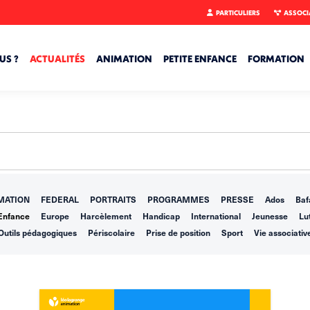
PARTICULIERS
ASSOCI
US ?
ACTUALITÉS
ANIMATION
PETITE ENFANCE
FORMATION
MATION
FEDERAL
PORTRAITS
PROGRAMMES
PRESSE
Ados
Baf
Enfance
Europe
Harcèlement
Handicap
International
Jeunesse
Lut
Outils pédagogiques
Périscolaire
Prise de position
Sport
Vie associativ