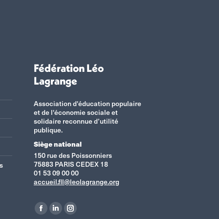
Fédération Léo
Lagrange
Association d'éducation populaire
et de l'économie sociale et
solidaire reconnue d’utilité
publique.
Siège national
150 rue des Poissonniers
75883 PARIS CEDEX 18
s
01 53 09 00 00
accueil.fll@leolagrange.org
Retrouvez-nous sur :
La
La
La