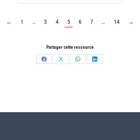
←
1
…
3
4
5
6
7
…
14
→
Partager cette ressource
Partager
Partager
Partager
Partager
sur
sur
sur
sur
Facebook
X
WhatsApp
LinkedIn