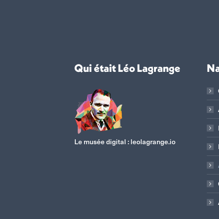
Qui était Léo Lagrange
Na
Le musée digital :
leolagrange.io