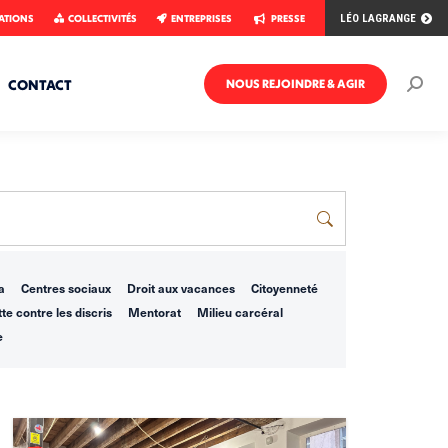
ATIONS
COLLECTIVITÉS
ENTREPRISES
PRESSE
LÉO LAGRANGE
CONTACT
NOUS REJOINDRE & AGIR
Rech
:
a
Centres sociaux
Droit aux vacances
Citoyenneté
te contre les discris
Mentorat
Milieu carcéral
e