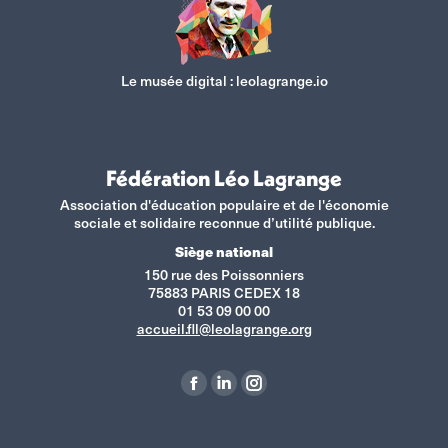
Le musée digital :
leolagrange.io
Fédération Léo Lagrange
Association d'éducation populaire et de l'économie
sociale et solidaire reconnue d’utilité publique.
Siège national
150 rue des Poissonniers
75883 PARIS CEDEX 18
01 53 09 00 00
accueil.fll@leolagrange.org
Retrouvez-nous sur :
La
La
La
page
page
page
Facebook
LinkedIn
Instagram