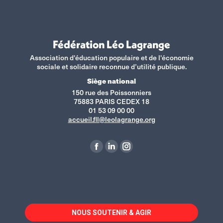
Fédération Léo Lagrange
Association d'éducation populaire et de l'économie
sociale et solidaire reconnue d’utilité publique.
Siège national
150 rue des Poissonniers
75883 PARIS CEDEX 18
01 53 09 00 00
accueil.fll@leolagrange.org
Retrouvez-nous sur :
La
La
La
page
page
page
Facebook
LinkedIn
Instagram
s'ouvre
s'ouvre
s'ouvre
dans
dans
dans
NOUS SOUTENIR & AGIR
une
une
une