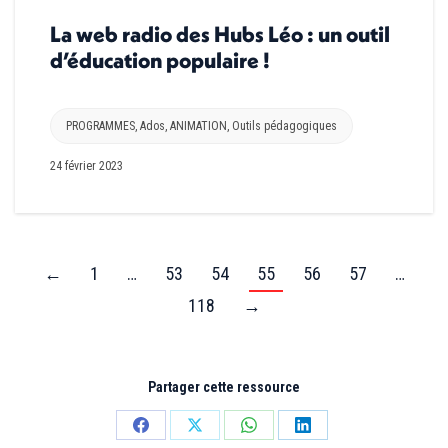
La web radio des Hubs Léo : un outil
d’éducation populaire !
PROGRAMMES
,
Ados
,
ANIMATION
,
Outils pédagogiques
24 février 2023
←
1
…
53
54
55
56
57
…
118
→
Partager cette ressource
Partager
Partager
Partager
Partager