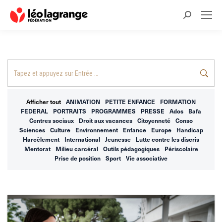
Recherche
:
Recherche
:
Afficher tout
ANIMATION
PETITE ENFANCE
FORMATION
FEDERAL
PORTRAITS
PROGRAMMES
PRESSE
Ados
Bafa
Centres sociaux
Droit aux vacances
Citoyenneté
Conso
Sciences
Culture
Environnement
Enfance
Europe
Handicap
Harcèlement
International
Jeunesse
Lutte contre les discris
Mentorat
Milieu carcéral
Outils pédagogiques
Périscolaire
Prise de position
Sport
Vie associative