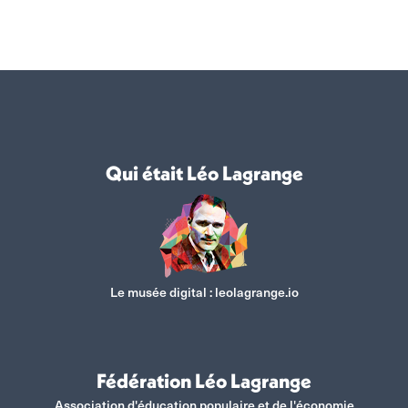
sur
sur
sur
sur
Facebook
X
WhatsApp
LinkedIn
Qui était Léo Lagrange
Le musée digital :
leolagrange.io
Fédération Léo Lagrange
Association d'éducation populaire et de l'économie