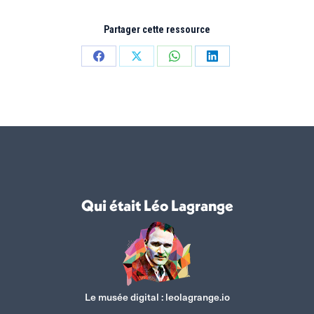
Partager cette ressource
Partager
Partager
Partager
Partager
sur
sur
sur
sur
Facebook
X
WhatsApp
LinkedIn
Qui était Léo Lagrange
Le musée digital :
leolagrange.io