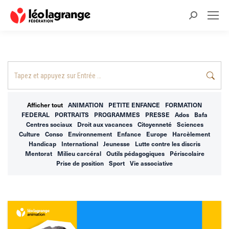
Recherche
:
Recherche
:
Afficher tout
ANIMATION
PETITE ENFANCE
FORMATION
FEDERAL
PORTRAITS
PROGRAMMES
PRESSE
Ados
Bafa
Centres sociaux
Droit aux vacances
Citoyenneté
Sciences
Culture
Conso
Environnement
Enfance
Europe
Harcèlement
Handicap
International
Jeunesse
Lutte contre les discris
Mentorat
Milieu carcéral
Outils pédagogiques
Périscolaire
Prise de position
Sport
Vie associative