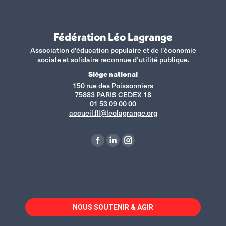
Fédération Léo Lagrange
Association d'éducation populaire et de l'économie
sociale et solidaire reconnue d’utilité publique.
Siège national
150 rue des Poissonniers
75883 PARIS CEDEX 18
01 53 09 00 00
accueil.fll@leolagrange.org
Retrouvez-nous sur :
La
La
La
page
page
page
Facebook
LinkedIn
Instagram
s'ouvre
s'ouvre
s'ouvre
dans
dans
dans
NOUS SOUTENIR & AGIR
une
une
une
nouvelle
nouvelle
nouvelle