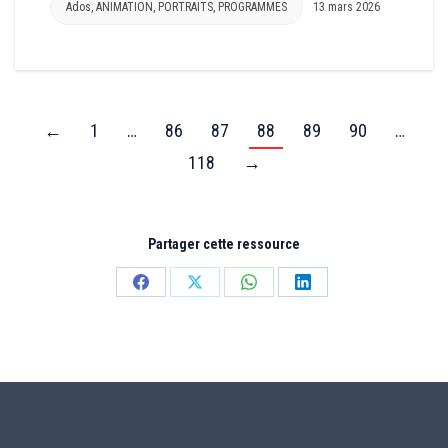
Ados
,
ANIMATION
,
PORTRAITS
,
PROGRAMMES
13 mars 2026
←
1
…
86
87
88
89
90
…
118
→
Partager cette ressource
Partager
Partager
Partager
Partager
sur
sur
sur
sur
Facebook
X
WhatsApp
LinkedIn