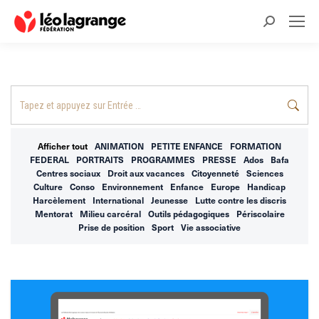
Recherche
:
Recherche
:
Afficher tout
ANIMATION
PETITE ENFANCE
FORMATION
FEDERAL
PORTRAITS
PROGRAMMES
PRESSE
Ados
Bafa
Centres sociaux
Droit aux vacances
Citoyenneté
Sciences
Culture
Conso
Environnement
Enfance
Europe
Handicap
Harcèlement
International
Jeunesse
Lutte contre les discris
Mentorat
Milieu carcéral
Outils pédagogiques
Périscolaire
Prise de position
Sport
Vie associative