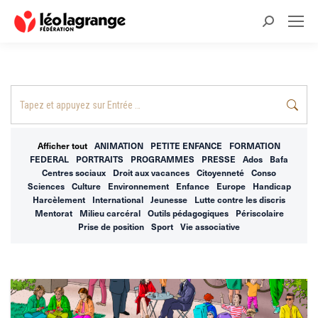
Recherche
:
Recherche
:
Afficher tout
ANIMATION
PETITE ENFANCE
FORMATION
FEDERAL
PORTRAITS
PROGRAMMES
PRESSE
Ados
Bafa
Centres sociaux
Droit aux vacances
Citoyenneté
Conso
Sciences
Culture
Environnement
Enfance
Europe
Handicap
Harcèlement
International
Jeunesse
Lutte contre les discris
Mentorat
Milieu carcéral
Outils pédagogiques
Périscolaire
Prise de position
Sport
Vie associative