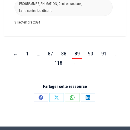
PROGRAMMES
,
ANIMATION
,
Centres sociaux
,
Lutte contre les discris
3 septembre 2024
←
1
…
87
88
89
90
91
…
118
→
Partager cette ressource
Partager
Partager
Partager
Partager
sur
sur
sur
sur
Facebook
X
WhatsApp
LinkedIn