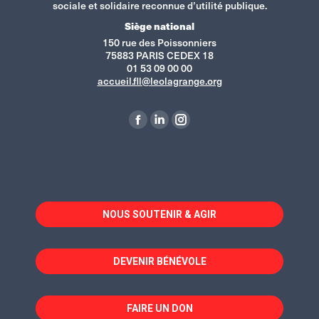
sociale et solidaire reconnue d’utilité publique.
Siège national
150 rue des Poissonniers
75883 PARIS CEDEX 18
01 53 09 00 00
accueil.fll@leolagrange.org
Retrouvez-nous sur :
La
La
La
page
page
page
Facebook
LinkedIn
Instagram
s'ouvre
s'ouvre
s'ouvre
dans
dans
dans
NOUS SOUTENIR & AGIR
une
une
une
nouvelle
nouvelle
nouvelle
fenêtre
fenêtre
fenêtre
DEVENIR BÉNÉVOLE
FAIRE UN DON