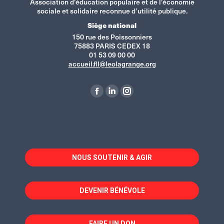
Association d'éducation populaire et de l'économie
sociale et solidaire reconnue d’utilité publique.
Siège national
150 rue des Poissonniers
75883 PARIS CEDEX 18
01 53 09 00 00
accueil.fll@leolagrange.org
Retrouvez-nous sur :
La
La
La
page
page
page
Facebook
LinkedIn
Instagram
s'ouvre
s'ouvre
s'ouvre
dans
dans
dans
NOUS SOUTENIR & AGIR
une
une
une
nouvelle
nouvelle
nouvelle
fenêtre
fenêtre
fenêtre
DEVENIR BÉNÉVOLE
FAIRE UN DON