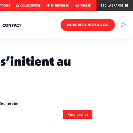
ATIONS
COLLECTIVITÉS
ENTREPRISES
PRESSE
LÉO LAGRANGE
CONTACT
NOUS REJOINDRE & AGIR
Rech
:
s’initient au
Rechercher
Rechercher