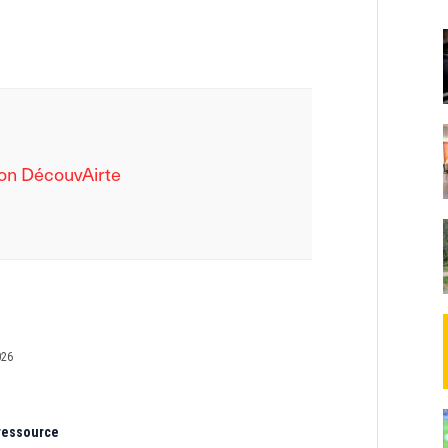
tion DécouvAirte
026
 ressource