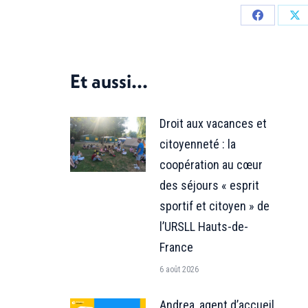
Partager
Par
sur
sur
Facebook
X
Et aussi...
Droit aux vacances et
citoyenneté : la
coopération au cœur
des séjours « esprit
sportif et citoyen » de
l’URSLL Hauts-de-
France
6 août 2026
Andrea, agent d’accueil