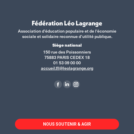
Fédération Léo Lagrange
Association d'éducation populaire et de l'économie
sociale et solidaire reconnue d’utilité publique.
Siège national
150 rue des Poissonniers
75883 PARIS CEDEX 18
01 53 09 00 00
accueil.fll@leolagrange.org
Retrouvez-nous sur :
La
La
La
page
page
page
Facebook
LinkedIn
Instagram
s'ouvre
s'ouvre
s'ouvre
dans
dans
dans
NOUS SOUTENIR & AGIR
une
une
une